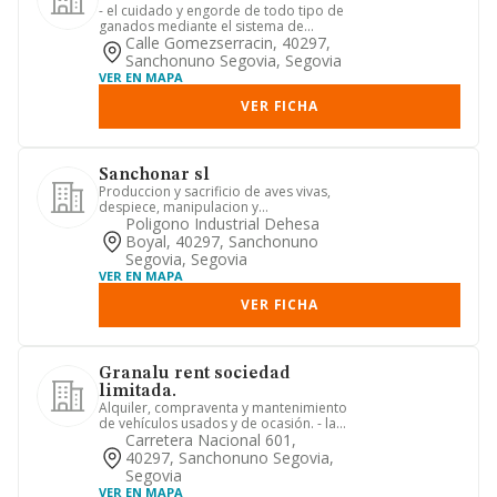
- el cuidado y engorde de todo tipo de
ganados mediante el sistema de
integración. la compraventa y...
Calle Gomezserracin, 40297,
Sanchonuno Segovia, Segovia
VER EN MAPA
VER FICHA
Sanchonar sl
Produccion y sacrificio de aves vivas,
despiece, manipulacion y
comercializacion de aves sacrificad...
Poligono Industrial Dehesa
Boyal, 40297, Sanchonuno
Segovia, Segovia
VER EN MAPA
VER FICHA
Granalu rent sociedad
limitada.
Alquiler, compraventa y mantenimiento
de vehículos usados y de ocasión. - la
compra, promoción, con...
Carretera Nacional 601,
40297, Sanchonuno Segovia,
Segovia
VER EN MAPA