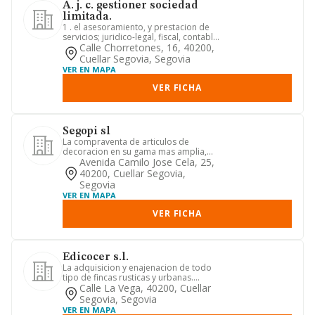
A. j. c. gestioner sociedad
limitada.
1 . el asesoramiento, y prestacion de
servicios; juridico-legal, fiscal, contable,
laboral, economi...
Calle Chorretones, 16, 40200,
Cuellar Segovia, Segovia
VER EN MAPA
VER FICHA
Segopi sl
La compraventa de articulos de
decoracion en su gama mas amplia,
pinturas, incluidas las de vehicul...
Avenida Camilo Jose Cela, 25,
40200, Cuellar Segovia,
Segovia
VER EN MAPA
VER FICHA
Edicocer s.l.
La adquisicion y enajenacion de todo
tipo de fincas rusticas y urbanas.
reedificacion de todo tipo ...
Calle La Vega, 40200, Cuellar
Segovia, Segovia
VER EN MAPA