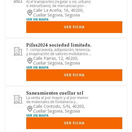
A) el transportes (regular o no, urbano
o interurbano), de mercancias por
carretera en camiones o v...
Calle La Aceña, 16, 40200,
Cuellar Segovia, Segovia
VER EN MAPA
VER FICHA
Pifas2024 sociedad limitada.
1. compraventa, adquisición, tenencia,
y enajenación de valores mobiliarios y
de participaciones so...
Calle Parras, 12, 40200,
Cuellar Segovia, Segovia
VER EN MAPA
VER FICHA
Saneamientos cuellar srl
La venta al por mayor y al por menor
de materiales de fontaneria y
calefaccion, asi como productos ...
Calle Contodo, S/n, 40200,
Cuellar Segovia, Segovia
VER EN MAPA
VER FICHA