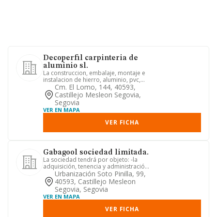
Decoperfil carpinteria de
aluminio sl.
La construccion, embalaje, montaje e
instalacion de hierro, aluminio, pvc,
madera y cristal para pu...
Cm. El Lomo, 144, 40593,
Castillejo Mesleon Segovia,
Segovia
VER EN MAPA
VER FICHA
Gabagool sociedad limitada.
La sociedad tendrá por objeto: -la
adquisición, tenencia y administración
de cualquier forma de acc...
Urbanización Soto Pinilla, 99,
40593, Castillejo Mesleon
Segovia, Segovia
VER EN MAPA
VER FICHA