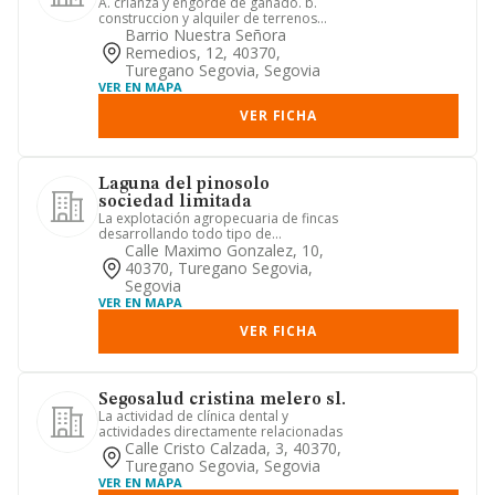
A. crianza y engorde de ganado. b.
construccion y alquiler de terrenos
para pasto y de naves para e...
Barrio Nuestra Señora
Remedios, 12, 40370,
Turegano Segovia, Segovia
VER EN MAPA
VER FICHA
Laguna del pinosolo
sociedad limitada
La explotación agropecuaria de fincas
desarrollando todo tipo de
actividades agrarias y ganaderas r...
Calle Maximo Gonzalez, 10,
40370, Turegano Segovia,
Segovia
VER EN MAPA
VER FICHA
Segosalud cristina melero sl.
La actividad de clínica dental y
actividades directamente relacionadas
Calle Cristo Calzada, 3, 40370,
Turegano Segovia, Segovia
VER EN MAPA