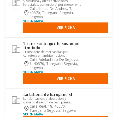
Silvicultura y otras actividades
forestales. comercio al por menor en
establecimientos no especiali...
Calle Isaias De Andres, 7,
40370, Turegano Segovia,
Segovia
VER EN MAPA
VER FICHA
Trans santiaguillo sociedad
limitada.
Transporte de mercancías por
carretera en ámbito nacional.
Calle Adelantado De Segovia,
1, 40370, Turegano Segovia,
Segovia
VER EN MAPA
VER FICHA
La tahona de turegano sl
La fabricacion, elaboracion y
comercializacion de pan, panes
especiales y productos de bolleria, in...
Calle Real, 18, 40370,
Turegano Segovia, Segovia
VER EN MAPA