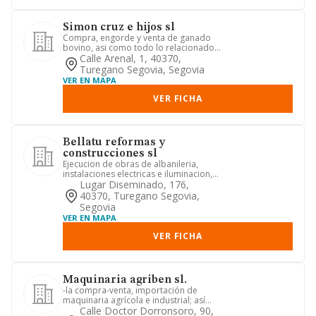
Simon cruz e hijos sl
Compra, engorde y venta de ganado
bovino, asi como todo lo relacionado
conuna explotacion ganadera.
Calle Arenal, 1, 40370,
Turegano Segovia, Segovia
VER EN MAPA
VER FICHA
Bellatu reformas y
construcciones sl
Ejecucion de obras de albanileria,
instalaciones electricas e iluminacion,
fontaneria, redes sanita...
Lugar Diseminado, 176,
40370, Turegano Segovia,
Segovia
VER EN MAPA
VER FICHA
Maquinaria agriben sl.
-la compra-venta, importación de
maquinaria agrícola e industrial; así
como el mantenimiento de los...
Calle Doctor Dorronsoro, 90,