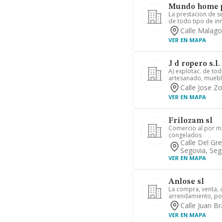
Mundo home p
La prestacion de se
de todo tipo de inm
Calle Malago
VER EN MAPA
J d ropero s.l.
A) explotac. de to
artesanado, muebles
Calle Jose Zo
VER EN MAPA
Frilozam sl
Comercio al por m
congelados
Calle Del Gr
Segovia, Seg
VER EN MAPA
Anlose sl
La compra, venta, a
arrendamiento, por
Calle Juan B
VER EN MAPA