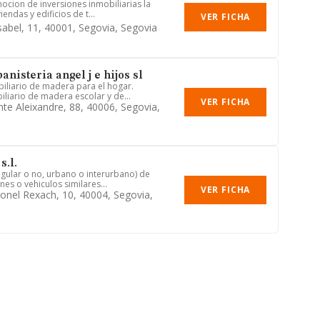
mocion de inversiones inmobiliarias la
endas y edificios de t...
VER FICHA
sabel, 11, 40001, Segovia, Segovia
anisteria angel j e hijos sl
iliario de madera para el hogar.
iliario de madera escolar y de...
VER FICHA
nte Aleixandre, 88, 40006, Segovia,
s.l.
egular o no, urbano o interurbano) de
es o vehiculos similares...
VER FICHA
ronel Rexach, 10, 40004, Segovia,