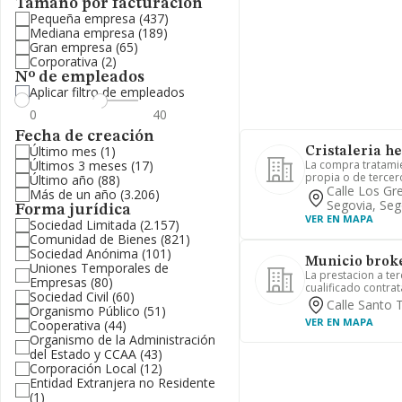
Tamaño por facturación
Pequeña empresa
(437)
Mediana empresa
(189)
Gran empresa
(65)
Corporativa
(2)
Nº de empleados
Aplicar filtro de empleados
Fecha de creación
Último mes
(1)
Cristaleria h
Últimos 3 meses
(17)
La compra tratamie
propia o de tercero
Último año
(88)
Calle Los Gr
Más de un año
(3.206)
Segovia, Seg
Forma jurídica
VER EN MAPA
Sociedad Limitada
(2.157)
Comunidad de Bienes
(821)
Sociedad Anónima
(101)
Municio broke
Uniones Temporales de
La prestacion a te
Empresas
(80)
cualificado contrata
Sociedad Civil
(60)
Calle Santo 
Organismo Público
(51)
VER EN MAPA
Cooperativa
(44)
Organismo de la Administración
del Estado y CCAA
(43)
Corporación Local
(12)
Entidad Extranjera no Residente
(1)