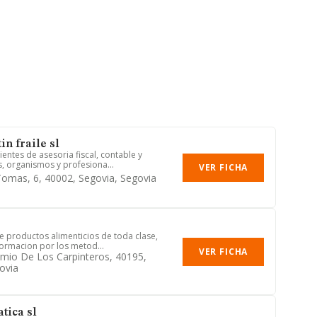
n fraile sl
entes de asesoria fiscal, contable y
, organismos y profesiona...
VER FICHA
Tomas, 6, 40002, Segovia, Segovia
de productos alimenticios de toda clase,
ormacion por los metod...
VER FICHA
emio De Los Carpinteros, 40195,
ovia
tica sl