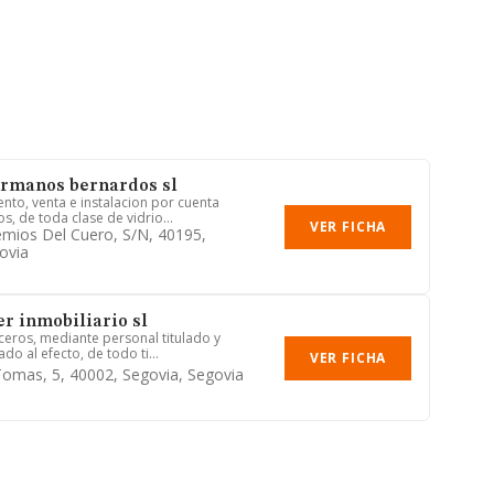
ermanos bernardos sl
nto, venta e instalacion por cuenta
s, de toda clase de vidrio...
VER FICHA
emios Del Cuero, S/n, 40195,
ovia
r inmobiliario sl
rceros, mediante personal titulado y
do al efecto, de todo ti...
VER FICHA
Tomas, 5, 40002, Segovia, Segovia