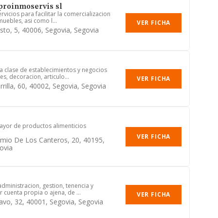
roinmoservis sl
rvicios para facilitar la comercializacion
uebles, asi como l...
VER FICHA
sto, 5, 40006, Segovia, Segovia
da clase de establecimientos y negocios
, decoracion, articulo...
VER FICHA
rrilla, 60, 40002, Segovia, Segovia
ayor de productos alimenticios
VER FICHA
emio De Los Canteros, 20, 40195,
ovia
dministracion, gestion, tenencia y
 cuenta propia o ajena, de ...
VER FICHA
ravo, 32, 40001, Segovia, Segovia