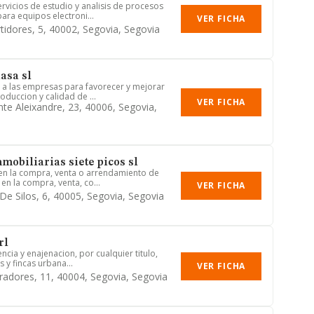
rvicios de estudio y analisis de procesos
ra equipos electroni...
VER FICHA
rtidores, 5, 40002, Segovia, Segovia
asa sl
 a las empresas para favorecer y mejorar
oduccion y calidad de ...
VER FICHA
nte Aleixandre, 23, 40006, Segovia,
mobiliarias siete picos sl
en la compra, venta o arrendamiento de
en la compra, venta, co...
VER FICHA
 De Silos, 6, 40005, Segovia, Segovia
rl
encia y enajenacion, por cualquier titulo,
s y fincas urbana...
VER FICHA
radores, 11, 40004, Segovia, Segovia