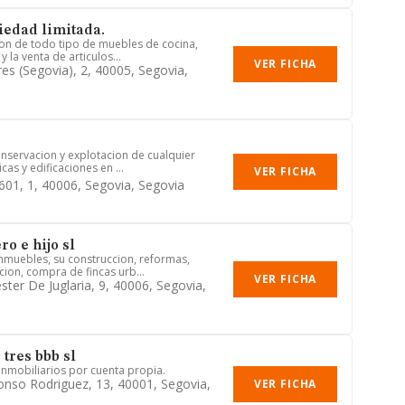
ciedad limitada.
cion de todo tipo de muebles de cocina,
 la venta de articulos...
VER FICHA
res (segovia), 2, 40005, Segovia,
onservacion y explotacion de cualquier
cas y edificaciones en ...
VER FICHA
-601, 1, 40006, Segovia, Segovia
o e hijo sl
inmuebles, su construccion, reformas,
ion, compra de fincas urb...
VER FICHA
ster De Juglaria, 9, 40006, Segovia,
 tres bbb sl
 inmobiliarios por cuenta propia.
fonso Rodriguez, 13, 40001, Segovia,
VER FICHA