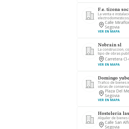
F.e. tizona so
La venta e instala
electrodomesticos y
Calle Miraflo
Segovia
VER EN MAPA
Nobrain sl
La construccion, c
tipo de obras publi
Carretera Cl
VER EN MAPA
Domingo yuber
Trafico de bienes 
obras de conservac
Plaza Del Me
Segovia
VER EN MAPA
Hosteleria las
Alquiler de bienes
Calle San Al
Segovia