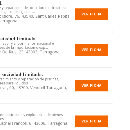
l.
 y reparacion de todo tipo de circuitos o
e gas o de agua, as...
VER FICHA
 Isidre, 76, 43540, Sant Carles Rapita
Tarragona
ociedad limitada
 mayor y al por menor, nacional e
aves de la importacion o exp...
VER FICHA
 De Rius, 23, 43003, Tarragona,
 sociedad limitada.
enimiento y reparacion de piscinas,
es para liquidos
VER FICHA
rrat, 60, 43700, Vendrell Tarragona,
dministracion y explotacion de bienes
es.
VER FICHA
strial Francoli, 6, 43006, Tarragona,