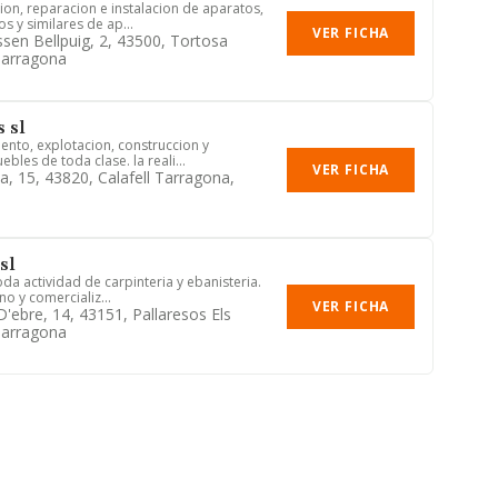
ion, reparacion e instalacion de aparatos,
s y similares de ap...
VER FICHA
sen Bellpuig, 2, 43500, Tortosa
Tarragona
 sl
nto, explotacion, construccion y
bles de toda clase. la reali...
VER FICHA
a, 15, 43820, Calafell Tarragona,
sl
oda actividad de carpinteria y ebanisteria.
no y comercializ...
VER FICHA
D'ebre, 14, 43151, Pallaresos Els
Tarragona