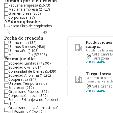
Tamaño por facturación
Pequeña empresa
(5.673)
Mediana empresa
(2.427)
Gran empresa
(806)
Corporativa
(97)
Nº de empleados
Aplicar filtro de empleados
Fecha de creación
Último mes
(132)
Producciones 
Últimos 3 meses
(486)
camp sl
Último año
(2.103)
Alquiler de la gran
Calle Cami D
Más de un año
(57.808)
Tarragona
Forma jurídica
VER EN MAPA
Sociedad Limitada
(42.907)
Sociedad Civil
(8.614)
Comunidad de Bienes
(5.439)
Targui invest 
Sociedad Anónima
(1.292)
La administracion,
Cooperativa
(847)
inmuebles, vehicul
Uniones Temporales de
Calle Granad
Empresas
(510)
Organismo Público
(329)
VER EN MAPA
Corporación Local
(327)
Entidad Extranjera no Residente
(142)
Organismo de la Administración
del Estado y CCAA
(74)