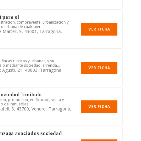
 pere sl
istracion, compraventa, urbanizacion y
 o urbana de cualquier ...
VER FICHA
e Martell, 9, 43001, Tarragona,
fincas rusticas y urbanas, y su
ta o mediante sociedad, arrenda...
VER FICHA
t Agusti, 21, 43003, Tarragona,
 sociedad limitada
on, promocion, edificacion, venta y
ipo de inmuebles.
VER FICHA
afell, 3, 43700, Vendrell Tarragona,
nzaga asociados sociedad