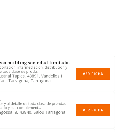
eco building sociedad limitada.
portacion, intermediacion, distribucion y
e toda clase de produ...
VER FICHA
strial Tapies, 43891, Vandellos I
nfant Tarragona, Tarragona
.
or y al detalle de toda clase de prendas
ocado y sus complement...
VER FICHA
agossa, 8, 43840, Salou Tarragona,