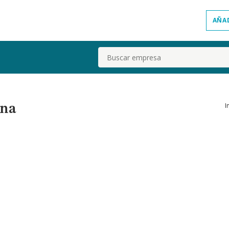
AÑA
Buscar
I
ona