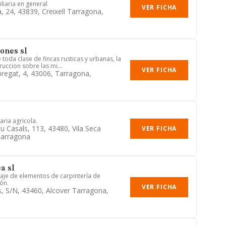
liaria en general
VER FICHA
, 24, 43839, Creixell Tarragona,
ones sl
toda clase de fincas rusticas y urbanas, la
uccion sobre las mi...
VER FICHA
bregat, 4, 43006, Tarragona,
ria agricola.
 Casals, 113, 43480, Vila Seca
VER FICHA
Tarragona
a sl
aje de elementos de carpintería de
ón.
VER FICHA
, S/n, 43460, Alcover Tarragona,