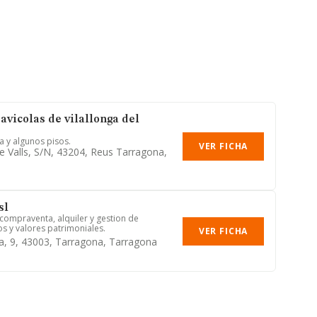
avicolas de vilallonga del
ja y algunos pisos.
VER FICHA
e Valls, S/n, 43204, Reus Tarragona,
sl
 compraventa, alquiler y gestion de
os y valores patrimoniales.
VER FICHA
a, 9, 43003, Tarragona, Tarragona