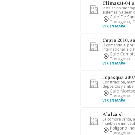
Climasat-04 s
Instalacion montaje
sistemas, ya sean d
Calle De Sant
Tarragona, 
VER EN MAPA
Cepro 2010, s
El comercio al por
internacional, a tr
Calle Compte
Tarragona
VER EN MAPA
Jopacqua 2007
Construccion, mant
depositos y embals
Calle Montse
Tarragona
VER EN MAPA
Alalca sl
La compra venta, a
muebles e inmuebl
Poligono Indu
Tarragona