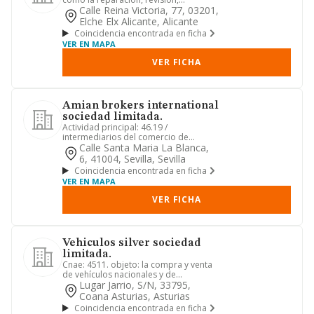
mantenimiento y desguace de los m...
Calle Reina Victoria, 77, 03201,
Elche Elx Alicante, Alicante
Coincidencia encontrada en ficha
VER EN MAPA
VER FICHA
Amian brokers international
sociedad limitada.
Actividad principal: 46.19 /
intermediarios del comercio de
productos diversos. si alguna de las
Calle Santa Maria La Blanca,
ac...
6, 41004, Sevilla, Sevilla
Coincidencia encontrada en ficha
VER EN MAPA
VER FICHA
Vehiculos silver sociedad
limitada.
Cnae: 4511. objeto: la compra y venta
de vehículos nacionales y de
importación; el mantenimiento, p...
Lugar Jarrio, S/n, 33795,
Coana Asturias, Asturias
Coincidencia encontrada en ficha