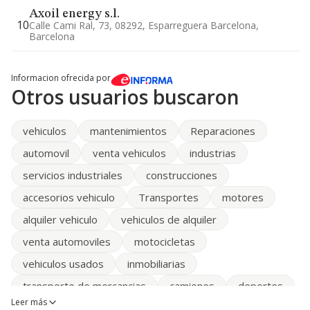
Axoil energy s.l.
10
Calle Cami Ral, 73, 08292, Esparreguera Barcelona,
Barcelona
Informacion ofrecida por
Otros usuarios buscaron
vehiculos
mantenimientos
Reparaciones
automovil
venta vehiculos
industrias
servicios industriales
construcciones
accesorios vehiculo
Transportes
motores
alquiler vehiculo
vehiculos de alquiler
venta automoviles
motocicletas
vehiculos usados
inmobiliarias
transporte de mercancias
camiones
deportes
Leer más