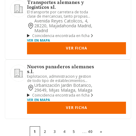
Transportes alemanes y
logisticos sl.
El transporte por carretera de toda
clase de mercancias, tanto propias
como ajenas.
Avenida Reyes Catolicos, 4,
28220, Majadahonda Madrid,
Madrid
Coincidencia encontrada en ficha
VER EN MAPA
VER FICHA
Nuevos panaderos alemanes
s.l.
Explotacion, administracion y gestion
de todo tipo de establecimientos
dedicados a la hosteleria, r...
Urbanización Jardin Botanico,
29649, Mijas Malaga, Malaga
Coincidencia encontrada en ficha
VER EN MAPA
VER FICHA
1
2
3
4
5
...
40
»