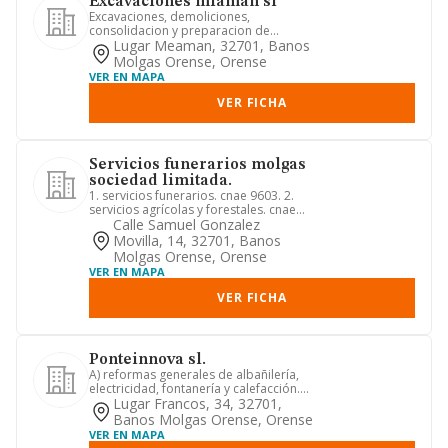
Excavaciones miaman sl
Excavaciones, demoliciones,
consolidacion y preparacion de
terrenos para la construccion,
Lugar Meaman, 32701, Banos
cimentaci...
Molgas Orense, Orense
VER EN MAPA
VER FICHA
Servicios funerarios molgas
sociedad limitada.
1. servicios funerarios. cnae 9603. 2.
servicios agrícolas y forestales. cnae
0240
Calle Samuel Gonzalez
Movilla, 14, 32701, Banos
Molgas Orense, Orense
VER EN MAPA
VER FICHA
Ponteinnova sl.
A) reformas generales de albañilería,
electricidad, fontanería y calefacción.
b) instalaciones, rep...
Lugar Francos, 34, 32701,
Banos Molgas Orense, Orense
VER EN MAPA