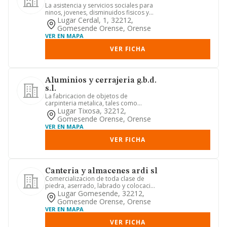
La asistencia y servicios sociales para
ninos, jovenes, disminuidos fisicos y
ancianos en centro re...
Lugar Cerdal, 1, 32212,
Gomesende Orense, Orense
VER EN MAPA
VER FICHA
Aluminios y cerrajeria g.b.d.
s.l.
La fabricacion de objetos de
carpinteria metalica, tales como
puertas, ventanas, marcos para
Lugar Tixosa, 32212,
puerta...
Gomesende Orense, Orense
VER EN MAPA
VER FICHA
Canteria y almacenes ardi sl
Comercializacion de toda clase de
piedra, aserrado, labrado y colocacion
y venta de toda clase de m...
Lugar Gomesende, 32212,
Gomesende Orense, Orense
VER EN MAPA
VER FICHA