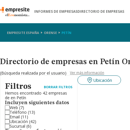
INFORMES DE EMPRESAS
DIRECTORIO DE EMPRESAS
EMPRESITE ESPAÑA
ORENSE
PETÍN
Directorio de empresas en Petín O
(Búsqueda realizada por el usuario)
Ver más información
Ubicación
Filtros
BORRAR FILTROS
Hemos encontrado 42 empresas
de en Petín
Incluyen siguientes datos
Web
(7)
Teléfono
(13)
Email
(11)
Ubicación
(42)
Sucursal
(6)