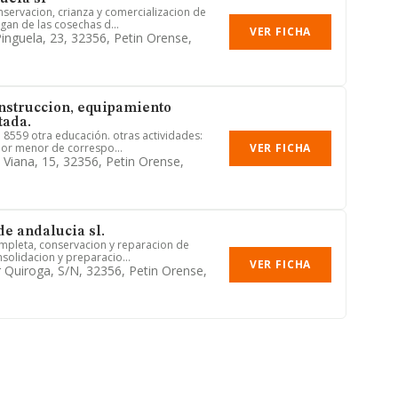
nservacion, crianza y comercializacion de
gan de las cosechas d...
VER FICHA
nguela, 23, 32356, Petin Orense,
nstruccion, equipamiento
tada.
: 8559 otra educación. otras actividades:
VER FICHA
or menor de correspo...
 Viana, 15, 32356, Petin Orense,
e andalucia sl.
mpleta, conservacion y reparacion de
onsolidacion y preparacio...
VER FICHA
 Quiroga, S/n, 32356, Petin Orense,