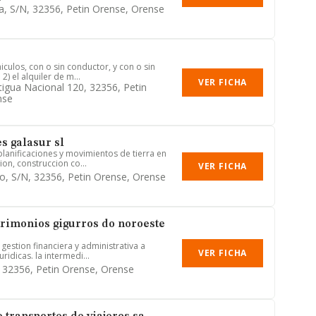
a, S/n, 32356, Petin Orense, Orense
hiculos, con o sin conductor, y con o sin
) el alquiler de m...
VER FICHA
tigua Nacional 120, 32356, Petin
nse
s galasur sl
planificaciones y movimientos de tierra en
on, construccion co...
VER FICHA
go, S/n, 32356, Petin Orense, Orense
trimonios gigurros do noroeste
gestion financiera y administrativa a
VER FICHA
uridicas. la intermedi...
4, 32356, Petin Orense, Orense