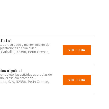
llal sl
ntacion, cuidado y mantenimiento de
plantaciones de cualquier ...
VER FICHA
 Carballal, 32356, Petin Orense,
ios alpak sl
or objeto: las actividades propias del
io, el estudio promocio...
VER FICHA
rada, S/n, 32356, Petin Orense,