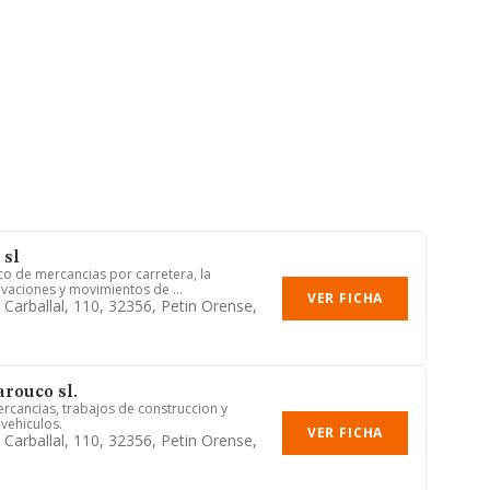
 sl
co de mercancias por carretera, la
avaciones y movimientos de ...
VER FICHA
 Carballal, 110, 32356, Petin Orense,
arouco sl.
ercancias, trabajos de construccion y
vehiculos.
VER FICHA
 Carballal, 110, 32356, Petin Orense,