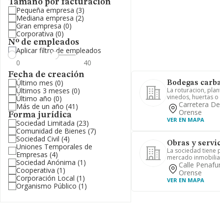
Tamaño por facturación
Pequeña empresa
(3)
Mediana empresa
(2)
Gran empresa
(0)
Corporativa
(0)
Nº de empleados
Aplicar filtro de empleados
Fecha de creación
Último mes
(0)
Bodegas carba
Últimos 3 meses
(0)
La roturacion, pla
vinedos, huertas o 
Último año
(0)
Carretera De
Más de un año
(41)
Orense
Forma jurídica
VER EN MAPA
Sociedad Limitada
(23)
Comunidad de Bienes
(7)
Sociedad Civil
(4)
Obras y servic
Uniones Temporales de
La sociedad tiene p
Empresas
(4)
mercado inmobiliar
Sociedad Anónima
(1)
Calle Penafu
Cooperativa
(1)
Orense
Corporación Local
(1)
VER EN MAPA
Organismo Público
(1)