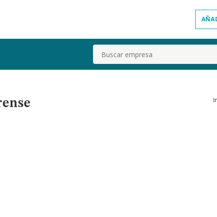
AÑA
Buscar
I
rense