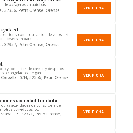
 transportes de viajeros sa
re de pasajeros en autobús.
VER FICHA
a, 32356, Petin Orense, Orense
ayolo sl
boracion y comercializacion de vinos, asi
 e inversion para la...
VER FICHA
a, 32357, Petin Orense, Orense
sl
anado y obtencion de carnes y despojos
os o congelados, de gan...
VER FICHA
 Carballal, S/n, 32356, Petin Orense,
ciones sociedad limitada.
: otras actividades de consultoría de
. otras actividades: ot...
VER FICHA
 Viana, 15, 32371, Petin Orense,