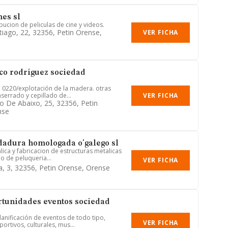
mes sl
bucion de peliculas de cine y videos.
tiago, 22, 32356, Petin Orense,
VER FICHA
co rodriguez sociedad
l: 0220/explotación de la madera. otras
VER FICHA
serrado y cepillado de...
do De Abaixo, 25, 32356, Petin
nse
dadura homologada o'galego sl
lica y fabricacion de estructuras metalicas
io de peluqueria...
VER FICHA
a, 3, 32356, Petin Orense, Orense
tunidades eventos sociedad
lanificación de eventos de todo tipo,
VER FICHA
rtivos, culturales, mus...