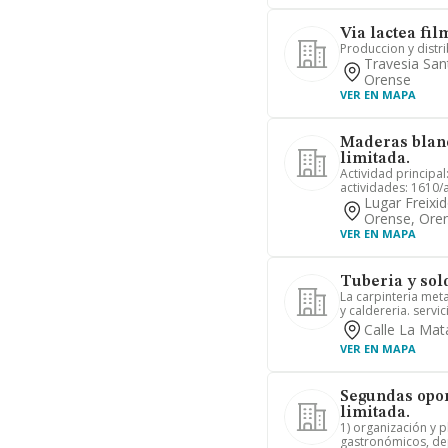
Via lactea fil
Produccion y distri
Travesia San
Orense
VER EN MAPA
Maderas blan
limitada.
Actividad principa
actividades: 1610/a
Lugar Freixi
Orense, Ore
VER EN MAPA
Tuberia y sol
La carpinteria meta
y caldereria. servic
Calle La Mat
VER EN MAPA
Segundas opor
limitada.
1) organización y p
gastronómicos, depo