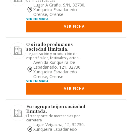
de fincas rústicas
Lugar A Graña, S/n, 32730,
Xunqueira Espadanedo
Orense, Orense
VER EN MAPA
VER FICHA
O eirado producions
sociedad limitada.
-organización y producción de
espectáculos, festivales y actos
musicales y teatrales al aire libre....
Avenida Xunqueira De
Espadanedo, 121, 32730,
Xunqueira Espadanedo
Orense, Orense
VER EN MAPA
VER FICHA
Eurogrupo teijon sociedad
limitada.
El transporte de mercancías por
carretera
Lugar Veigacha, 12, 32730,
Xunqueira Espadanedo