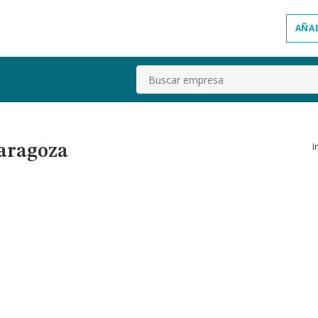
AÑA
Buscar
I
Zaragoza