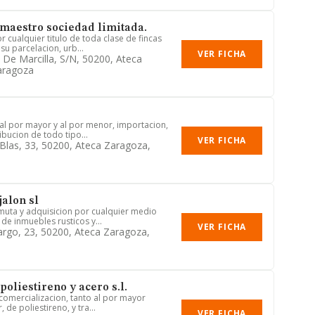
maestro sociedad limitada.
 cualquier titulo de toda clase de fincas
su parcelacion, urb...
VER FICHA
 De Marcilla, S/n, 50200, Ateca
aragoza
al por mayor y al por menor, importacion,
ibucion de todo tipo...
VER FICHA
Blas, 33, 50200, Ateca Zaragoza,
jalon sl
uta y adquisicion por cualquier medio
 de inmuebles rusticos y...
VER FICHA
Largo, 23, 50200, Ateca Zaragoza,
oliestireno y acero s.l.
y comercializacion, tanto al por mayor
de poliestireno, y tra...
VER FICHA