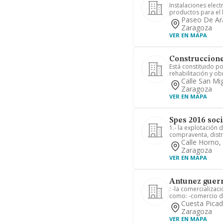
Instalaciones elect
productos para el 
Paseo De Ar
Zaragoza
VER EN MAPA
Construccione
Está constituido po
rehabilitación y obr
Calle San Mi
Zaragoza
VER EN MAPA
Spes 2016 soc
1.- la explotación d
compraventa, distri
Calle Horno,
Zaragoza
VER EN MAPA
Antunez guerr
: -la comercializac
como: -comercio de 
Cuesta Picad
Zaragoza
VER EN MAPA