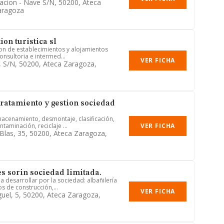
acion - Nave S/n, 50200, Ateca
aragoza
on turistica sl
ion de establecimientos y alojamientos
consultoria e intermed...
VER FICHA
o, S/n, 50200, Ateca Zaragoza,
tratamiento y gestion sociedad
acenamiento, desmontaje, clasificación,
VER FICHA
taminación, reciclaje ...
Blas, 35, 50200, Ateca Zaragoza,
s sorin sociedad limitada.
 a desarrollar por la sociedad: albañilería
s de construcción,...
VER FICHA
guel, 5, 50200, Ateca Zaragoza,