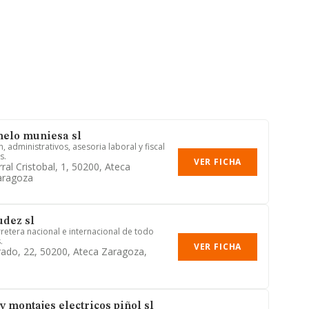
melo muniesa sl
n, administrativos, asesoria laboral y fiscal
s.
VER FICHA
rral Cristobal, 1, 50200, Ateca
aragoza
udez sl
retera nacional e internacional de todo
.
VER FICHA
ado, 22, 50200, Ateca Zaragoza,
y montajes electricos piñol sl