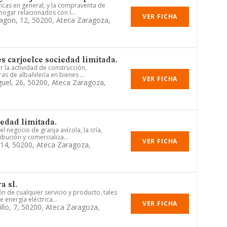
ricas en general, y la compraventa de
hogar relacionados con l...
VER FICHA
agon, 12, 50200, Ateca Zaragoza,
s carjoelce sociedad limitada.
r la actividad de construcción,
as de albañilería en bienes ...
VER FICHA
guel, 26, 50200, Ateca Zaragoza,
iedad limitada.
el negocio de granja avícola, la cría,
bución y comercializa...
VER FICHA
 14, 50200, Ateca Zaragoza,
a sl.
ión de cualquier servicio y producto, tales
energía eléctrica...
VER FICHA
illo, 7, 50200, Ateca Zaragoza,