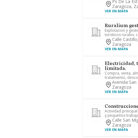
Ps De La Est
Zaragoza, Z
VER EN MAPA
Ruralium gesti
Explotacion y gest
turisticos rurales. 
Calle Castill
Zaragoza
VER EN MAPA
Electricidad, 
limitada.
Compra, venta, alm
tratamiento, descon
Avenida San 
Zaragoza
VER EN MAPA
Construccione
Actividad principal
y pequeños trabajo
Calle San Mi
Zaragoza
VER EN MAPA