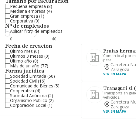
Tamaño por facturación
Pequeña empresa
(8)
Mediana empresa
(4)
Gran empresa
(1)
Corporativa
(0)
Nº de empleados
Aplicar filtro de empleados
Fecha de creación
Último mes
(0)
Frutas herman
Últimos 3 meses
(0)
Comercio al por m
pera
Último año
(0)
Carretera Na
Más de un año
(77)
Zaragoza
Forma jurídica
VER EN MAPA
Sociedad Limitada
(50)
Sociedad Civil
(16)
Comunidad de Bienes
(5)
Transguri sl 
Cooperativa
(4)
Transporte en gene
Sociedad Anónima
(2)
vehiculos.
Organismo Público
(2)
Carretera M
Corporación Local
(1)
Zaragoza
VER EN MAPA