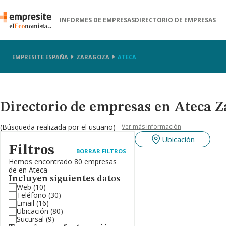
INFORMES DE EMPRESAS
DIRECTORIO DE EMPRESAS
EMPRESITE ESPAÑA
ZARAGOZA
ATECA
Directorio de empresas en Ateca 
(Búsqueda realizada por el usuario)
Ver más información
Ubicación
Filtros
BORRAR FILTROS
Hemos encontrado 80 empresas
de en Ateca
Incluyen siguientes datos
Web
(10)
Teléfono
(30)
Email
(16)
Ubicación
(80)
Sucursal
(9)