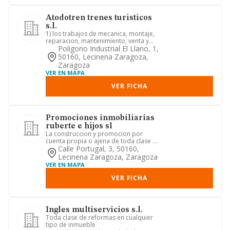
Atodotren trenes turisticos
s.l.
1) los trabajos de mecanica, montaje,
reparacion, mantenimiento, venta y
alquiler de todo tipo de v...
Poligono Industrial El Llano, 1,
50160, Lecinena Zaragoza,
Zaragoza
VER EN MAPA
VER FICHA
Promociones inmobiliarias
ruberte e hijos sl
La construccion y promocion por
cuenta propia o ajena de toda clase de
edificaciones publicas o pri...
Calle Portugal, 3, 50160,
Lecinena Zaragoza, Zaragoza
VER EN MAPA
VER FICHA
Ingles multiservicios s.l.
Toda clase de reformas en cualquier
tipo de inmueble