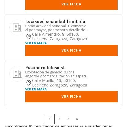
VER FICHA
Leciseed sociedad limitada.
Como actividad principal: 1. comercio
al por mayor, por menor y detalle de
semillas: cnae 4621. i. ...
Calle Almendro, 8, 50160,
Lecinena Zaragoza, Zaragoza
VER EN MAPA
VER FICHA
Escanero letosa sl
Explotacion de ganado, su cria,
engorde y comercializacion en especial
de ganado porcino.
Calle Murillo, 13, 50160,
Lecinena Zaragoza, Zaragoza
VER EN MAPA
VER FICHA
1
2
3
»
Encontrados 85 resultados de empresas que pueden tener