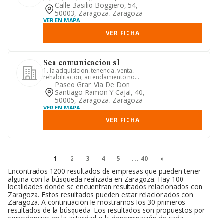
Calle Basilio Boggiero, 54,
50003, Zaragoza, Zaragoza
VER EN MAPA
VER FICHA
Sea comunicacion sl
1. la adquisicion, tenencia, venta,
rehabilitacion, arrendamiento no
financiero y explotacion, en c...
Paseo Gran Via De Don
Santiago Ramon Y Cajal, 40,
50005, Zaragoza, Zaragoza
VER EN MAPA
VER FICHA
1
2
3
4
5
...
40
»
Encontrados 1200 resultados de empresas que pueden tener
alguna con la búsqueda realizada en Zaragoza. Hay 100
localidades donde se encuentran resultados relacionados con
Zaragoza. Estos resultados pueden estar relacionados con
Zaragoza. A continuación le mostramos los 30 primeros
resultados de la búsqueda. Los resultados son propuestos por
coincidencias en la actividad o la denominación de cada