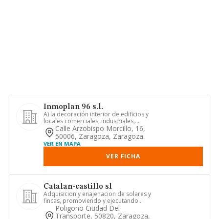
Inmoplan 96 s.l.
A) la decoración interior de edificios y
locales comerciales, industriales,
administrativos, de ser...
Calle Arzobispo Morcillo, 16,
50006, Zaragoza, Zaragoza
VER EN MAPA
VER FICHA
Catalan-castillo sl
Adquisicion y enajenacion de solares y
fincas, promoviendo y ejecutando
planes de urbanizacion y pa...
Poligono Ciudad Del
Transporte, 50820, Zaragoza,