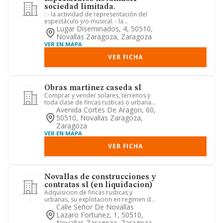
sociedad limitada.
: - la actividad de representación del
espectáculo y/o musical. - la
organización de espectáculos e...
Lugar Diseminados, 4, 50510,
Novallas Zaragoza, Zaragoza
VER EN MAPA
VER FICHA
Obras martinez caseda sl
Comprar y vender solares, terrenos y
toda clase de fincas rusticas o urbanas,
la urbanizacion, parc...
Avenida Cortes De Aragon, 60,
50510, Novallas Zaragoza,
Zaragoza
VER EN MAPA
VER FICHA
Novallas de construcciones y
contratas sl (en liquidacion)
Adquisicion de fincas rusticas y
urbanas, su explotacion en regimen de
aparceria o arrendamiento, c...
Calle Señor De Novallas
Lazaro Fortunez, 1, 50510,
Novallas Zaragoza, Zaragoza