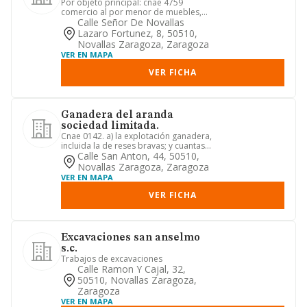
Por objeto principal: cnae 4759
comercio al por menor de muebles,
aparatos de iluminación y otros a...
Calle Señor De Novallas
Lazaro Fortunez, 8, 50510,
Novallas Zaragoza, Zaragoza
VER EN MAPA
VER FICHA
Ganadera del aranda
sociedad limitada.
Cnae 0142. a) la explotación ganadera,
incluida la de reses bravas; y cuantas
actividades estén con...
Calle San Anton, 44, 50510,
Novallas Zaragoza, Zaragoza
VER EN MAPA
VER FICHA
Excavaciones san anselmo
s.c.
Trabajos de excavaciones
Calle Ramon Y Cajal, 32,
50510, Novallas Zaragoza,
Zaragoza
VER EN MAPA