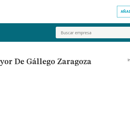
AÑA
Buscar
I
ayor De Gállego Zaragoza