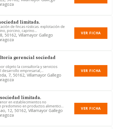
aragoza
sociedad limitada.
tación de fincas rústicas. explotación de
no, porcino, caprino...
VER FICHA
28, 50162, Villamayor Gallego
aragoza
ltoria gerencial sociedad
or objeto la consultoría y servicios
VER FICHA
 desarrollo empresarial,...
eda, 7, 50162, Villamayor Gallego
aragoza
 sociedad limitada.
enor en establecimientos no
n predominio en productos alimentici...
VER FICHA
dao, 12, 50162, Villamayor Gallego
aragoza