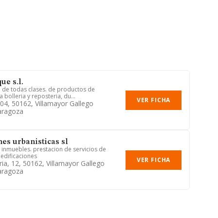
ue s.l.
 de todas clases. de productos de
a bolleria y reposteria, du...
VER FICHA
104, 50162, Villamayor Gallego
aragoza
nes urbanisticas sl
inmuebles. prestacion de servicios de
 edificaciones
VER FICHA
ria, 12, 50162, Villamayor Gallego
aragoza