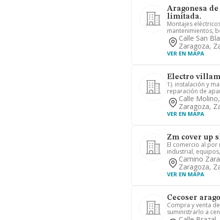
Aragonesa de 
limitada.
Montajes eléctricos
mantenimientos, bol
Calle San Bla
Zaragoza, Z
VER EN MAPA
Electro villam
1). instalación y m
reparación de apar
Calle Molino
Zaragoza, Z
VER EN MAPA
Zm cover up s
El comercio al por
industrial, equipos
Camino Zarag
Zaragoza, Z
VER EN MAPA
Cecoser arago
Compra y venta de 
suministrarlo a cen
Calle Brazal,