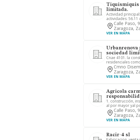
Tiquismiquis
limitada.
Actividad principal
actividades: 56.11 
Calle Paso, 
Zaragoza, Z
VER EN MAPA
Urbanrenova p
sociedad limi
Cnae 4101. la const
residenciales como 
Cmno Disemi
Zaragoza, Z
VER EN MAPA
Agricola carm
responsabilid
1. construcción, i
al por mayor yal po
Calle Paso, 
Zaragoza, Z
VER EN MAPA
Racir-4 sl
Fabricacion, venta