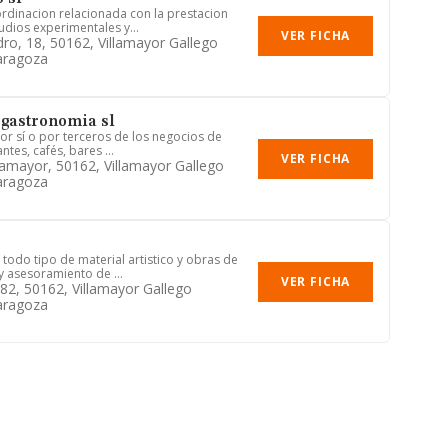
rdinacion relacionada con la prestacion
udios experimentales y...
VER FICHA
dro, 18, 50162, Villamayor Gallego
aragoza
gastronomia sl
por sí o por terceros de los negocios de
ntes, cafés, bares ...
VER FICHA
llamayor, 50162, Villamayor Gallego
aragoza
todo tipo de material artistico y obras de
y asesoramiento de ...
VER FICHA
182, 50162, Villamayor Gallego
aragoza