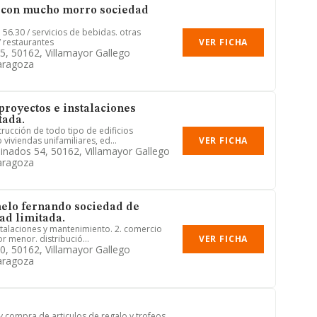
 con mucho morro sociedad
: 56.30 / servicios de bebidas. otras
VER FICHA
/ restaurantes
95, 50162, Villamayor Gallego
aragoza
royectos e instalaciones
tada.
rucción de todo tipo de edificios
VER FICHA
viviendas unifamiliares, ed...
nados 54, 50162, Villamayor Gallego
aragoza
elo fernando sociedad de
ad limitada.
nstalaciones y mantenimiento. 2. comercio
VER FICHA
r menor. distribució...
90, 50162, Villamayor Gallego
aragoza
 y compra de articulos de regalo y trofeos