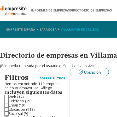
INFORMES DE EMPRESAS
DIRECTORIO DE EMPRESAS
EMPRESITE ESPAÑA
ZARAGOZA
VILLAMAYOR DE GÁLLEGO
Directorio de empresas en Villam
(Búsqueda realizada por el usuario)
Ver más información
Ubicación
Filtros
BORRAR FILTROS
Hemos encontrado 119 empresas
de en Villamayor De Gállego
Incluyen siguientes datos
Web
(17)
Teléfono
(29)
Email
(19)
Ubicación
(119)
Sucursal
(9)