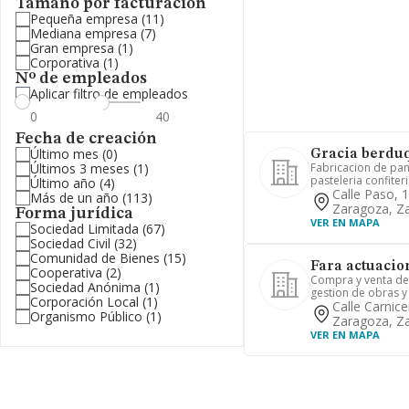
Tamaño por facturación
Pequeña empresa
(11)
Mediana empresa
(7)
Gran empresa
(1)
Corporativa
(1)
Nº de empleados
Aplicar filtro de empleados
Fecha de creación
Último mes
(0)
Gracia berduq
Últimos 3 meses
(1)
Fabricacion de pan
pasteleria confiteri
Último año
(4)
Calle Paso, 
Más de un año
(113)
Zaragoza, Z
Forma jurídica
VER EN MAPA
Sociedad Limitada
(67)
Sociedad Civil
(32)
Comunidad de Bienes
(15)
Fara actuacio
Cooperativa
(2)
Compra y venta de 
Sociedad Anónima
(1)
gestion de obras y
Corporación Local
(1)
Calle Carnice
Organismo Público
(1)
Zaragoza, Z
VER EN MAPA