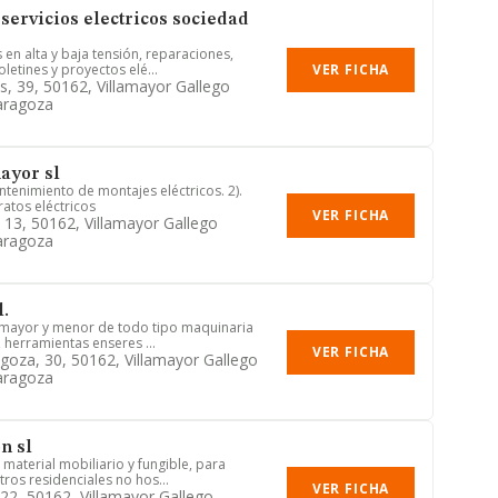
servicios electricos sociedad
 en alta y baja tensión, reparaciones,
VER FICHA
etines y proyectos elé...
s, 39, 50162, Villamayor Gallego
aragoza
ayor sl
antenimiento de montajes eléctricos. 2).
atos eléctricos
VER FICHA
, 13, 50162, Villamayor Gallego
aragoza
l.
 mayor y menor de todo tipo maquinaria
, herramientas enseres ...
VER FICHA
oza, 30, 50162, Villamayor Gallego
aragoza
n sl
material mobiliario y fungible, para
tros residenciales no hos...
VER FICHA
 22, 50162, Villamayor Gallego