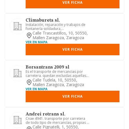
VER FICHA
Climabureta sl.
Instalación, reparación y trabajos de
fontanería soldadura,
acondicionamiento de aire e
Calle Trascastillos, 10, 50550,
instalacion...
Mallen Zaragoza, Zaragoza
VER EN MAPA
VER FICHA
Borsantrans 2009 sl
Es el transporte de mercancias por
carretera. quedan excluidas aquellas
actividades para cuyo ejerc...
Calle Tudela, 10, 50550,
Mallen Zaragoza, Zaragoza
VER EN MAPA
VER FICHA
Andrei rotrans sl.
Cnae 4941. transporte por carretera
de todo tipo de mercancías, propias o
de terceras personas, sea...
Calle Pignatelli, 1, 50550,