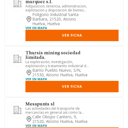
marquez s.l.
Adquisicion, tenencia, administracion,
explotacion y disposicion de bienes
inmuebles de toda clases...
Poligono Industrial Santa
Barbara, 21520, Alosno
Huelva, Huelva
VER EN MAPA
VER FICHA
Tharsis mining sociedad
limitada.
La exploración, investigación,
explotación y tratamiento industrial de
yacimientos minerales y demá...
Barrio Pueblo Nuevo, S/n,
21530, Alosno Huelva, Huelva
VER EN MAPA
VER FICHA
Mesapunta sl
Las actividades del transporte de
mercancías en general así como la
prestación de servicios de mens...
Calle Obispo Cantero, 9,
21520, Alosno Huelva, Huelva
VER EN MAPA