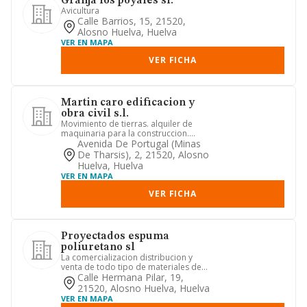
Granja los poyales sl.
Avicultura
Calle Barrios, 15, 21520,
Alosno Huelva, Huelva
VER EN MAPA
VER FICHA
Martin caro edificacion y
obra civil s.l.
Movimiento de tierras. alquiler de
maquinaria para la construccion.
transporte de mercancias por ca...
Avenida De Portugal (minas
De Tharsis), 2, 21520, Alosno
Huelva, Huelva
VER EN MAPA
VER FICHA
Proyectados espuma
poliuretano sl
La comercializacion distribucion y
venta de todo tipo de materiales de
carpinteria y sus derivados,...
Calle Hermana Pilar, 19,
21520, Alosno Huelva, Huelva
VER EN MAPA