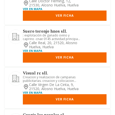
trabajo agricolas. la...
Calle Doctor Fleming, 12,
21530, Alosno Huelva, Huelva
VER EN MAPA
VER FICHA
Suero toronjo hnos sll.
: explotación de ganado ovino y
caprino -cnae 0145 actividad principal-;
cultivo de cereales -excep...
Calle Real, 20, 21520, Alosno
Huelva, Huelva
VER EN MAPA
VER FICHA
Visual rc sll.
Creacion y realizacion de campanas
publicitarias. creacion y colocacion
depublicidad en periodicos,...
Calle Virgen De La Cinta, 9,
21520, Alosno Huelva, Huelva
VER EN MAPA
VER FICHA