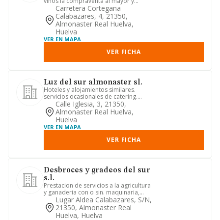
vinos la compraventa al mayor y
menor y la distribucion de vi...
Carretera Cortegana
Calabazares, 4, 21350,
Almonaster Real Huelva,
Huelva
VER EN MAPA
VER FICHA
Luz del sur almonaster sl.
Hoteles y alojamientos similares.
servicios ocasionales de catering.
puestos de comidas. otros serv...
Calle Iglesia, 3, 21350,
Almonaster Real Huelva,
Huelva
VER EN MAPA
VER FICHA
Desbroces y gradeos del sur
s.l.
Prestacion de servicios a la agricultura
y ganaderia con o sin. maquinaria,
tales como servicios de...
Lugar Aldea Calabazares, S/n,
21350, Almonaster Real
Huelva, Huelva