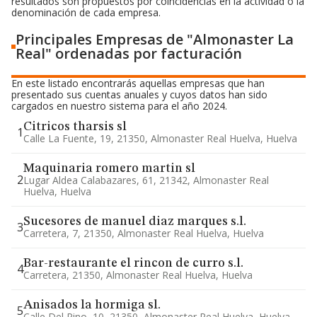
resultados son propuestos por coincidencias en la actividad o la
denominación de cada empresa.
Principales Empresas de "Almonaster La
Real" ordenadas por facturación
En este listado encontrarás aquellas empresas que han
presentado sus cuentas anuales y cuyos datos han sido
cargados en nuestro sistema para el año 2024.
Citricos tharsis sl
1
Calle La Fuente, 19, 21350, Almonaster Real Huelva, Huelva
Maquinaria romero martin sl
2
Lugar Aldea Calabazares, 61, 21342, Almonaster Real
Huelva, Huelva
Sucesores de manuel diaz marques s.l.
3
Carretera, 7, 21350, Almonaster Real Huelva, Huelva
Bar-restaurante el rincon de curro s.l.
4
Carretera, 21350, Almonaster Real Huelva, Huelva
Anisados la hormiga sl.
5
Calle Del Pino, 10, 21350, Almonaster Real Huelva, Huelva