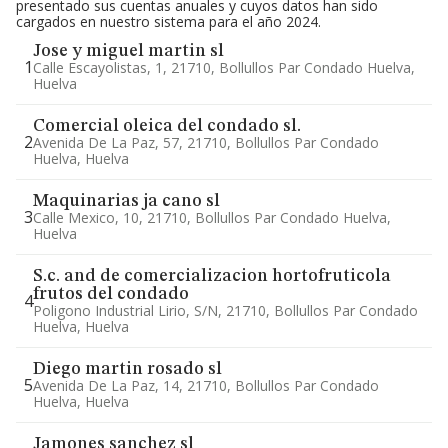
presentado sus cuentas anuales y cuyos datos han sido
cargados en nuestro sistema para el año 2024.
Jose y miguel martin sl
1
Calle Escayolistas, 1, 21710, Bollullos Par Condado Huelva,
Huelva
Comercial oleica del condado sl.
2
Avenida De La Paz, 57, 21710, Bollullos Par Condado
Huelva, Huelva
Maquinarias ja cano sl
3
Calle Mexico, 10, 21710, Bollullos Par Condado Huelva,
Huelva
S.c. and de comercializacion hortofruticola
frutos del condado
4
Poligono Industrial Lirio, S/n, 21710, Bollullos Par Condado
Huelva, Huelva
Diego martin rosado sl
5
Avenida De La Paz, 14, 21710, Bollullos Par Condado
Huelva, Huelva
Jamones sanchez sl