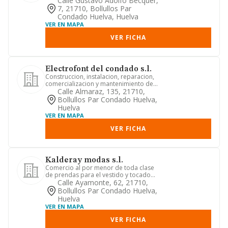
Calle Gustavo Adolfo Becquer,
puesto...
7, 21710, Bollullos Par
Condado Huelva, Huelva
VER EN MAPA
VER FICHA
Electrofont del condado s.l.
Construccion, instalacion, reparacion,
comercializacion y mantenimiento de
elementos y aparatos de ...
Calle Almaraz, 135, 21710,
Bollullos Par Condado Huelva,
Huelva
VER EN MAPA
VER FICHA
Kalderay modas s.l.
Comercio al por menor de toda clase
de prendas para el vestido y tocado
para hombre, mujer y niños,...
Calle Ayamonte, 62, 21710,
Bollullos Par Condado Huelva,
Huelva
VER EN MAPA
VER FICHA